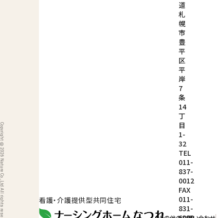
道
札
幌
市
豊
平
区
平
岸
7
条
14
丁
目
ight © 2026 Nature Co.,Ltd All rights reserved.
1-
32
TEL
011-
837-
0012
FAX
011-
看護・介護提供型共同住宅
831-
6999