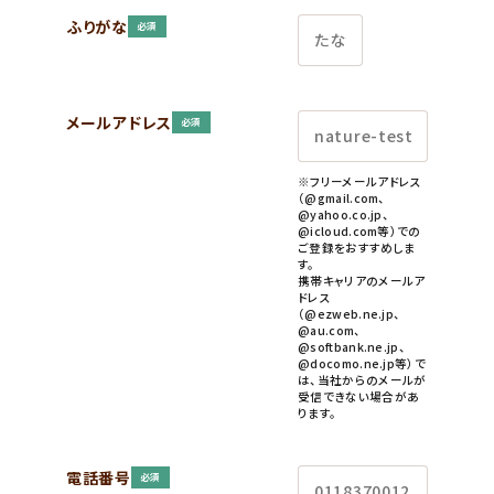
001
ふりがな
必須
9：00
受付時間
年始を
見学希望・
メールアドレス
必須
求
※フリーメールアドレス
（@gmail.com、
@yahoo.co.jp、
@icloud.com等）での
ご登録をおすすめしま
す。
携帯キャリアのメールア
ドレス
（@ezweb.ne.jp、
@au.com、
@softbank.ne.jp、
@docomo.ne.jp等）で
は、当社からのメールが
受信できない場合があ
ります。
電話番号
必須