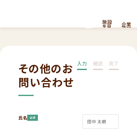
施設
企業
を見
情報
る
採用
看護・介護提供型共同住宅
お
問
情報
はこちら
入力
確認
完了
その他のお
い
合
わ
問い合わせ
せ
氏名
必須
ナーシングホーム
011