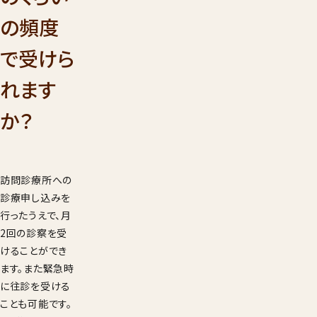
001
の頻度
9：00
受付時間
年始を
で受けら
見学希望・
れます
求
か？
訪問診療所への
診療申し込みを
行ったうえで、月
2回の診察を受
けることができ
ます。また緊急時
に往診を受ける
ことも可能です。