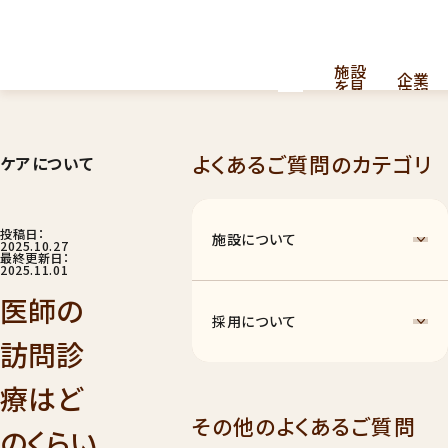
施設
企業
を見
情報
る
よくあるご質問のカテゴリ
ケアについて
採用
看護・介護提供型共同住宅
お
問
情報
はこちら
い
合
投稿日：
施設について
わ
2025.10.27
せ
最終更新日：
2025.11.01
医師の
採用について
訪問診
療はど
ナーシングホーム
011
その他のよくあるご質問
のくらい