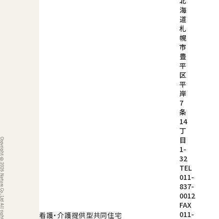
北
海
道
札
幌
市
豊
平
区
平
岸
7
条
14
丁
目
ight © 2026 Nature Co.,Ltd All rights reserved.
1-
32
TEL
011-
837-
0012
FAX
011-
看護・介護提供型共同住宅