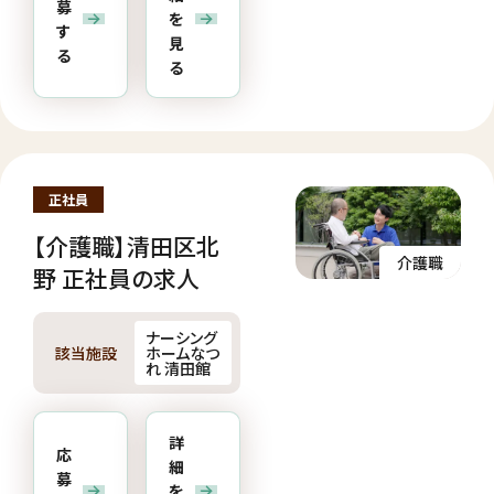
募
を
す
見
る
る
正社員
【介護職】清田区北
介護職
野 正社員の求人
ナーシング
該当施設
ホームなつ
れ 清田館
詳
応
細
募
を