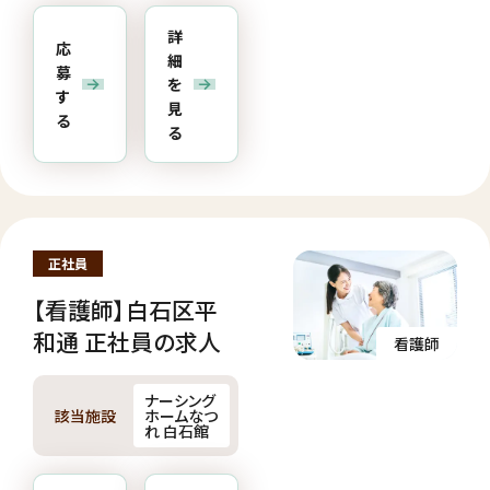
詳
応
細
募
を
す
見
る
る
正社員
【看護師】白石区平
和通 正社員の求人
看護師
ナーシング
該当施設
ホームなつ
れ 白石館