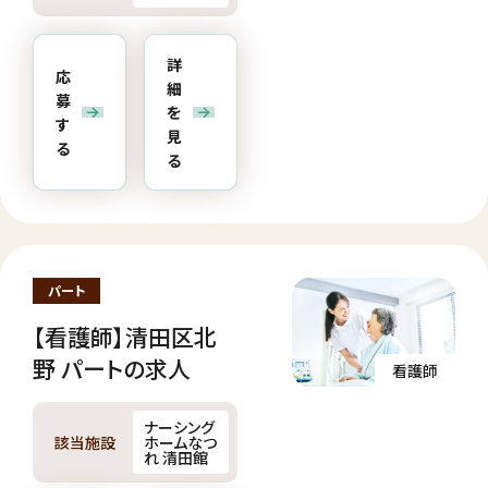
詳
応
細
募
を
す
見
る
る
パート
【看護師】清田区北
野 パートの求人
看護師
ナーシング
該当施設
ホームなつ
れ 清田館