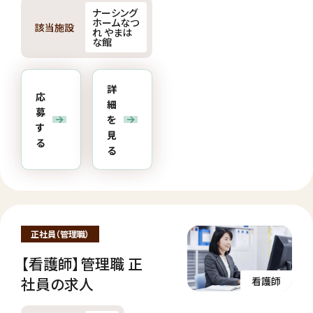
ナーシング
ホームなつ
該当施設
れ やまは
な館
詳
応
細
募
を
す
見
る
る
正社員（管理職）
【看護師】管理職 正
社員の求人
看護師