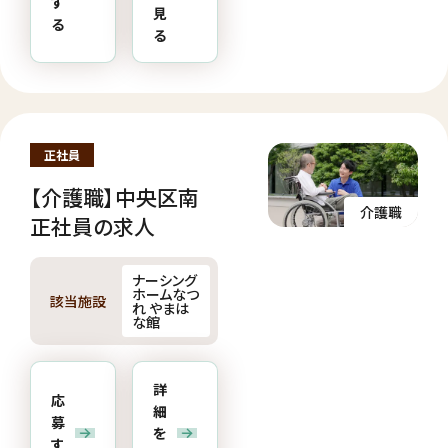
す
見
る
る
正社員
【介護職】中央区南
介護職
正社員の求人
ナーシング
ホームなつ
該当施設
れ やまは
な館
詳
応
細
募
を
す