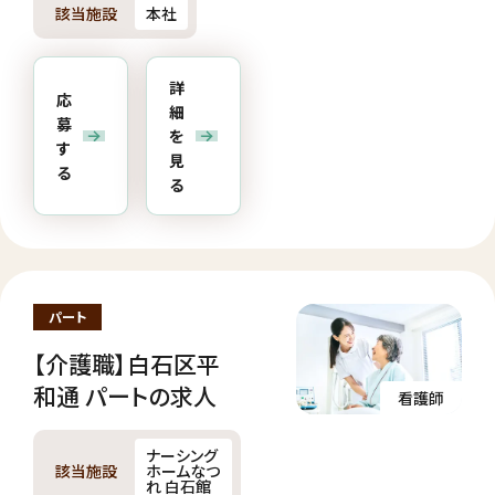
該当施設
本社
詳
応
細
募
を
す
見
る
る
パート
【介護職】白石区平
和通 パートの求人
看護師
ナーシング
該当施設
ホームなつ
れ 白石館