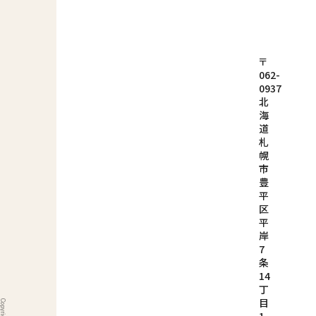
〒
062-
0937
北
海
道
札
幌
市
豊
平
区
平
岸
7
条
14
丁
目