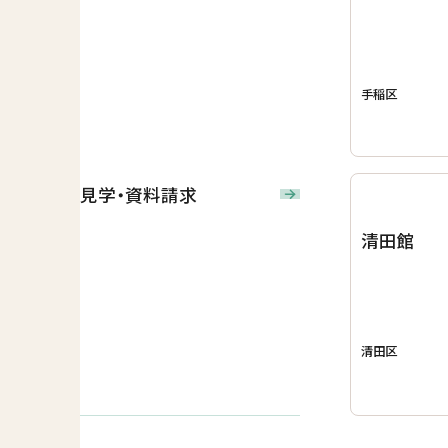
手稲区
見学・資料請求
清田館
清田区