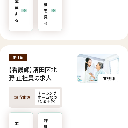
応
細
募
を
す
見
る
る
正社員
【看護師】清田区北
野 正社員の求人
看護師
ナーシング
該当施設
ホームなつ
れ 清田館
詳
応
細