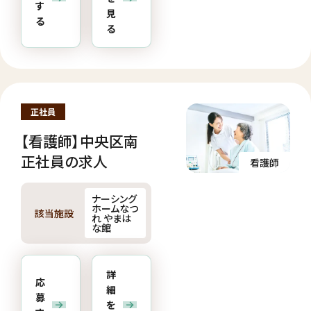
す
見
る
る
正社員
【看護師】中央区南
正社員の求人
看護師
ナーシング
ホームなつ
該当施設
れ やまは
な館
詳
応
細
募
を