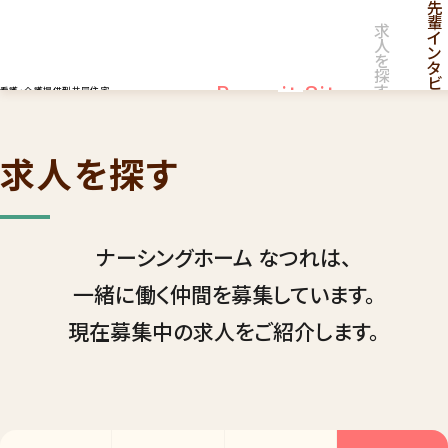
先
輩
求
イ
人
ン
を
タ
探
ビ
す
Recruit Site
看護・介護提供型共同住宅
ュ
ー
採用サイト
採
用
情
求人を探す
報
一
覧
ナーシングホーム なつれは、
一緒に働く仲間を募集しています。
現在募集中の求人をご紹介します。