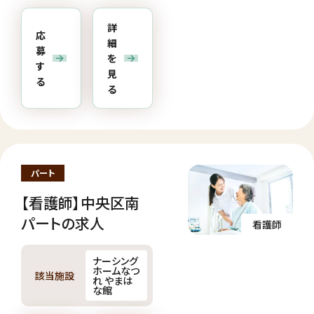
詳
応
細
募
を
す
見
る
る
パート
【看護師】中央区南
パートの求人
看護師
ナーシング
ホームなつ
該当施設
れ やまは
な館