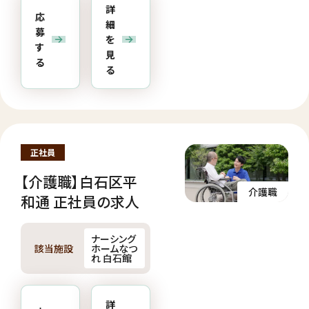
詳
応
細
募
を
す
見
る
る
正社員
【介護職】白石区平
介護職
和通 正社員の求人
ナーシング
該当施設
ホームなつ
れ 白石館
詳