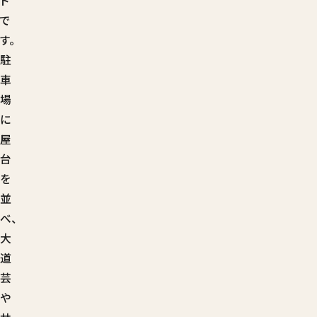
ト
で
す。
駐
車
場
に
屋
台
を
並
べ、
大
道
芸
や