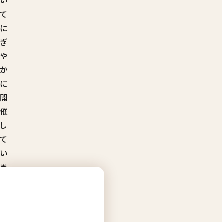
い
て
に
ぎ
や
か
に
開
催
し
て
い
ま
す。
普
段