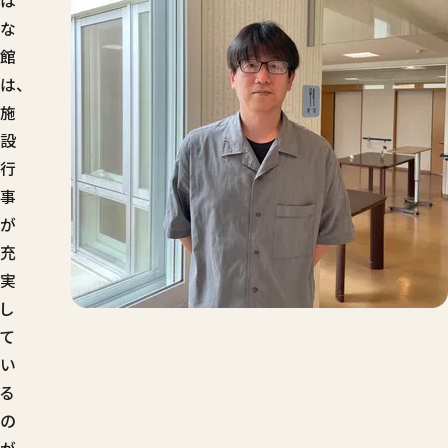
は
な
館
は、
施
設
行
事
が
充
実
し
て
い
る
の