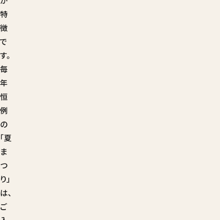
が
特
徴
で
す。
毎
年
恒
例
の
「夏
ま
つ
り」
は、
ご