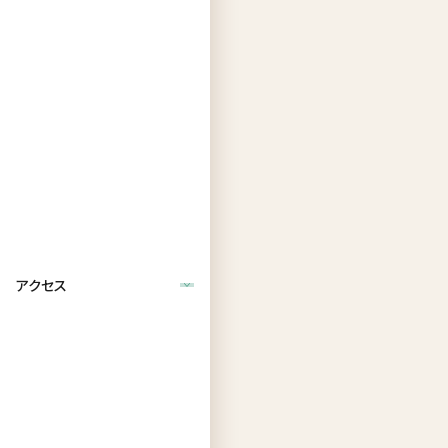
こ
う
し
た
行
事
を
通
し
て、
ご
アクセス
入
居
者
さ
ま