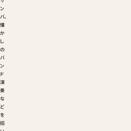
サ
ン
バ、
懐
か
し
の
バ
ン
ド
演
奏
な
ど
を
招