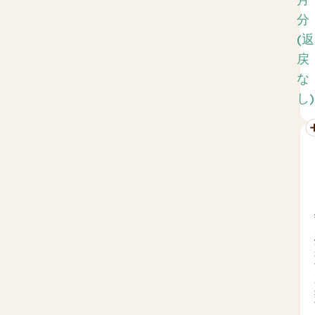
月
分
(返
戻
な
し)