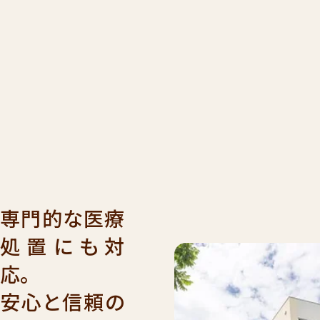
001
9：00
受付時間
年始を
見学希望・
求
専門的な医療
処置にも対
応。
安心と信頼の