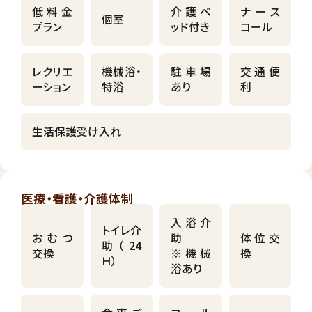
低料金
介護ベ
ナース
個室
プラン
ッド付き
コール
レクリエ
機械浴・
駐車場
交通便
ーション
特浴
あり
利
生活保護受け入れ
医療・看護・介護体制
入浴介
トイレ介
おむつ
助
体位交
助（24
交換
※機械
換
Ｈ）
浴あり