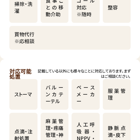
食事ご
コール
掃除・洗
との移
対応
整容
濯
動介助
※随時
買物代行
※応相談
対応可能
記載している以外にも様々なことに対応しております。まず
処置
はご相談ください。
バルー
ペース
服薬管
ストーマ
ンカテ
メーカ
理
ーテル
ー
麻薬管
人工呼
理・疼痛
静脈点
点滴・注
吸器・
管理・神
滴・皮下
射処置
NPPV・