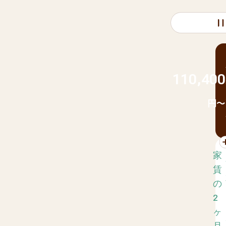
110,400
円～
家
賃
の
2
ヶ