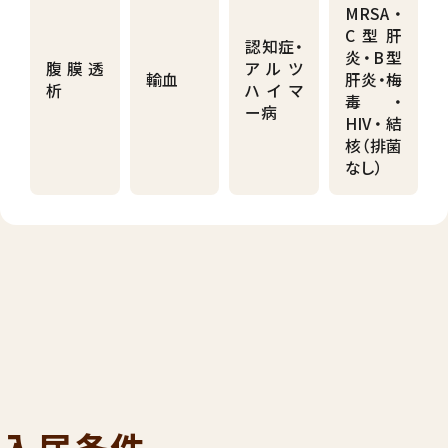
MRSA・
C型肝
認知症・
炎・B型
腹膜透
アルツ
輸血
肝炎・梅
析
ハイマ
毒・
ー病
HIV・結
核（排菌
なし）
入居条件