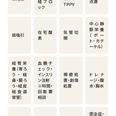
経ブロ
点滴
TPPV
ック
中心静
脈栄養
在宅酸
気管切
痰吸引
（ポー
素
開
ト・カテ
ーテル）
経管栄
血糖チ
養（胃ろ
ェック・
う・経
インスリ
褥瘡処
ドレナ
鼻・腸ろ
ン注射
置・創傷
ージ・腹
う・経皮
※時間・
処置
水・胸水
経食道
回数要
胃管）
相談
感染症・