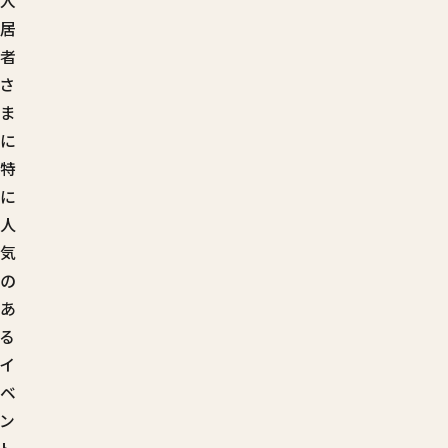
入
居
者
さ
ま
に
特
に
人
気
の
あ
る
イ
ベ
ン