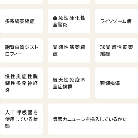
亜急性硬化性
多系統萎縮症
ライソゾーム病
全脳炎
副腎白質ジスト
脊髄性筋萎縮
球脊髄性筋萎
ロフィー
症
縮症
慢性炎症性脱
後天性免疫不
髄性多発神経
頚髄損傷
全症候群
炎
人工呼吸器を
使用している状
気管カニューレを挿入しているかた
態