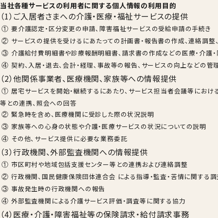
当社各種サービスの利用者に関する個人情報の利用目的
（1）ご入居者さまへの介護・医療・福祉サービスの提供
要介護認定・区分変更の申請、障害福祉サービスの受給申請の手続き
サービスの提供を受けるにあたっての計画書・報告書の作成、連絡調整
介護給付費明細書や診療報酬明細書、請求書の作成などの医療・介護・
契約、入居・退去、会計・経理、事故等の報告、サービスの向上などの管
（2）他関係事業者、医療機関、家族等への情報提供
居宅サービスを開始・継続するにあたり、サービス担当者会議等におけ
等との連携、照会への回答
緊急時を含め、医療機関に受診した際の状況説明
家族等への心身の状態や介護・医療サービスの状況についての説明
その他、サービス提供に必要な業務委託
（3）行政機関、外部監査機関への情報提供
市区町村や地域包括支援センター等との連携および連絡調整
行政機関、国民健康保険団体連合会 による指導・監査・苦情に関する
事故発生時の行政機関への報告
外部監査機関による介護サービス評価・調査等に関する協力
（4）医療・介護・障害福祉等の保険請求・給付請求事務