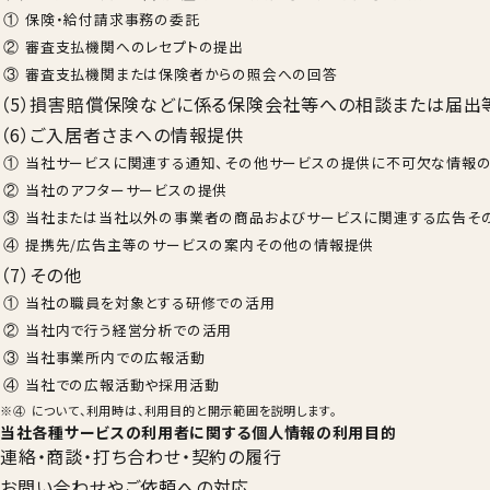
保険・給付請求事務の委託
審査支払機関へのレセプトの提出
審査支払機関または保険者からの照会への回答
（5）損害賠償保険などに係る保険会社等への相談または届出
（6）ご入居者さまへの情報提供
当社サービスに関連する通知、その他サービスの提供に不可欠な情報
当社のアフターサービスの提供
当社または当社以外の事業者の商品およびサービスに関連する広告そ
提携先/広告主等のサービスの案内その他の情報提供
（7）その他
当社の職員を対象とする研修での活用
当社内で行う経営分析での活用
当社事業所内での広報活動
当社での広報活動や採用活動
※
について、利用時は、利用目的と開示範囲を説明します。
④
当社各種サービスの利用者に関する個人情報の利用目的
連絡・商談・打ち合わせ・契約の履行
お問い合わせやご依頼への対応