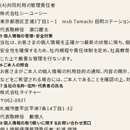
(4)共同利用の管理責任者
株式会社シーユーシー
東京都港区芝浦3丁目1－1 msb Tamachi 田町ステーショ
代表取締役 濵口慶太
5 個人情報の管理・安全対策
当社は、お客さまの個人情報を正確かつ最新の状態に保ち、個
安全性を確保するため、社内規程や責任体制を定め、社員教育
じた上で厳重な管理を行ないます。
6 ご本人の照会
お客さまがご本人の個人情報の利用目的の通知、内容の開示、
などをご希望される場合には、ご本人であることを確認の上、対
7 当社の名称・住所・代表者の氏名
株式会社ネイチャー
〒062-0937
札幌市豊平区平岸7条14丁目1-32
代表取締役 藪康人
8 個人情報の取り扱いに関するお問い合わせ窓口
個人情報保護管理責任者：松浦 俊雄