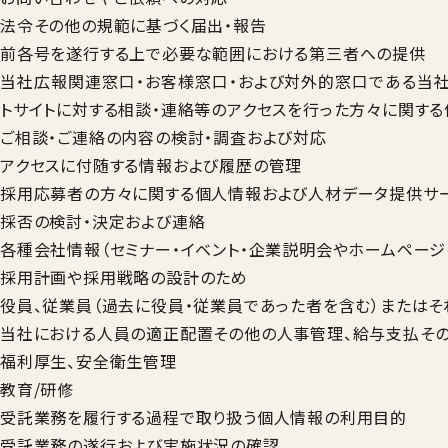
法令その他の規範に基づく届出・報告
前各号を遂行する上で必要な範囲における第三者への提供
当社広報関連窓口・お客様窓口・および対外的窓口である当社
トサイトに対する相談・連絡等のアクセスを行った方々に関す
ご相談・ご連絡の内容の検討・調査および対応
アクセスに付随する情報および履歴の管理
採用応募者の方々に関する個人情報および人材データ提供サ
採否の検討・決定および連絡
各種会社情報（セミナー・イベント・企業説明会やホームペー
採用計画や採用戦略の設計のため
役員、従業員（過去に役員・従業員であった者を含む）または
当社における人員の適正配置その他の人事管理、給与支払そ
福利厚生、安全衛生管理
教育/研修
受託業務を履行する過程で取り扱う個人情報の利用目的
受託業務の遂行および実施状況の確認