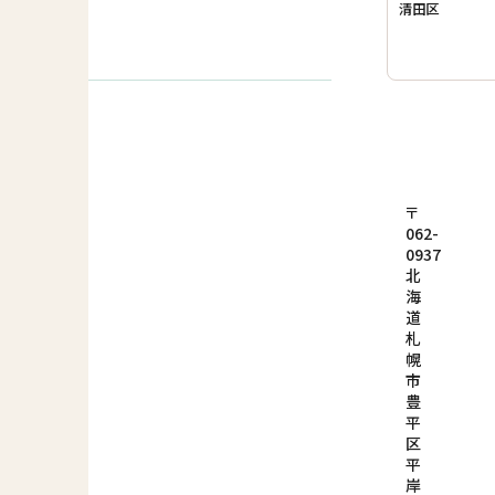
清田区
〒
062-
0937
北
海
道
札
幌
市
豊
平
区
平
岸