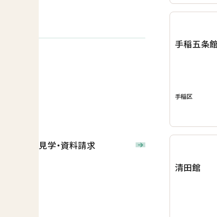
手稲五条
手稲区
見学・資料請求
清田館