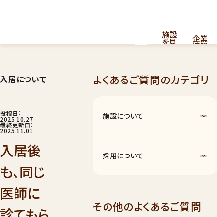
施設
企業
を見
情報
る
よくあるご質問のカテゴリ
入居について
採用
看護・介護提供型共同住宅
お
問
情報
はこちら
い
合
投稿日：
施設について
わ
2025.10.27
せ
最終更新日：
2025.11.01
入居後
採用について
も、同じ
医師に
ナーシングホーム
011
その他のよくあるご質問
診てもら