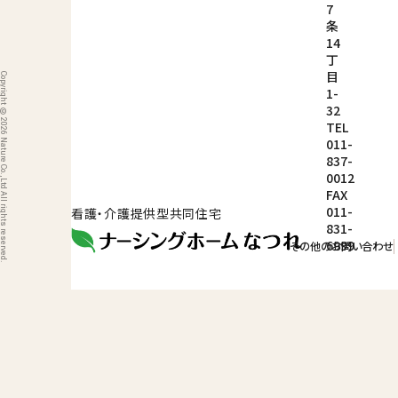
7
条
14
丁
目
ight © 2026 Nature Co.,Ltd All rights reserved.
1-
32
TEL
011-
837-
0012
FAX
011-
看護・介護提供型共同住宅
831-
6999
その他のお問い合わせ