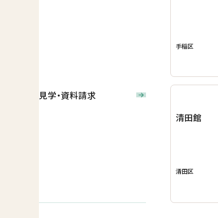
手稲区
見学・資料請求
清田館
清田区