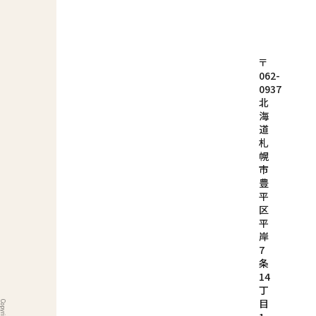
〒
062-
0937
北
海
道
札
幌
市
豊
平
区
平
岸
7
条
14
丁
目