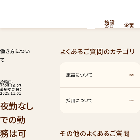
施設
企業
を見
情報
る
よくあるご質問のカテゴリ
働き方につい
採用
看護・介護提供型共同住宅
お
て
問
情報
はこちら
い
合
施設について
わ
せ
投稿日：
2025.10.27
最終更新日：
2025.11.01
採用について
夜勤なし
での勤
ナーシングホーム
011
務は可
その他のよくあるご質問