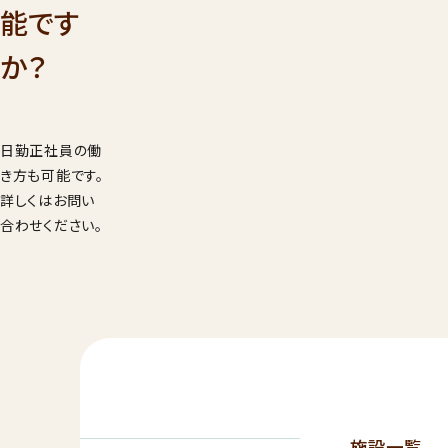
001
能です
9：00
受付時間
年始を
か？
見学希望・
求
日勤正社員の働
き方も可能です。
詳しくはお問い
合わせください。
施設一覧