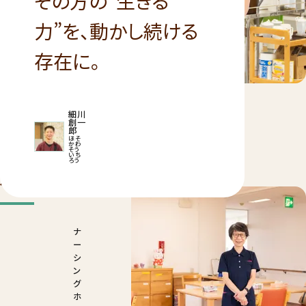
その方の“生きる
力”を、動かし続ける
存在に。
細川
創一
郎
ほそ
かわ
そう
関連記事
プロフィー
いち
ろう
ル
ナ
ー
シ
ン
グ
ホ