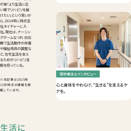
の後「より生活に近
い場でリハビリを届
けたい」という思いか
ら、2024年に株式会
社ネイチャーに入
社。現在は、ナーシン
グホームなつれ 白石
館で生活動作の改善
や福祉用具の調整な
ど、在宅生活を支え
るためのリハビリ全
般を担っている。
理学療法士インタビュー
※本記事は2025年
心と身体をやわらげ、“生きる”を支えるケ
12月時点の情報を掲
載しています。
アを。
生活に