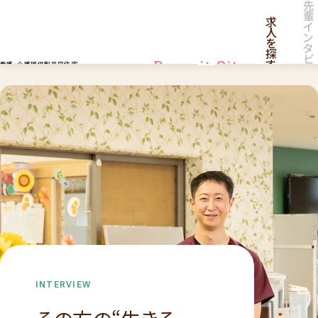
先
輩
求
イ
人
ン
を
タ
探
ビ
す
Recruit Site
看護・介護提供型共同住宅
ュ
ー
採用サイト
採
用
情
報
一
覧
INTERVIEW