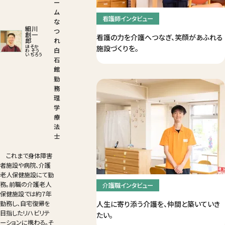
ー
ム
看護師インタビュー
な
細川
つ
創一
看護の力を介護へつなぎ、笑顔があふれる
郎
れ
ほそか
施設づくりを。
白
わ そう
いちろう
石
館
勤
務
理
学
療
法
士
これまで身体障害
者施設や病院、介護
老人保健施設にて勤
務。前職の介護老人
介護職インタビュー
保健施設では約7年
勤務し、自宅復帰を
人生に寄り添う介護を、仲間と築いていき
目指したリハビリテ
たい。
ーションに携わる。そ