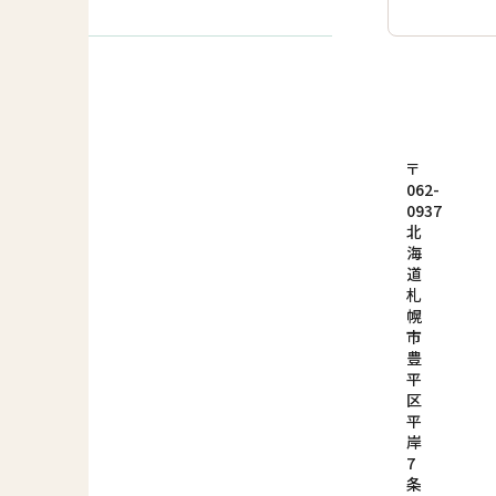
〒
062-
0937
北
海
道
札
幌
市
豊
平
区
平
岸
7
条