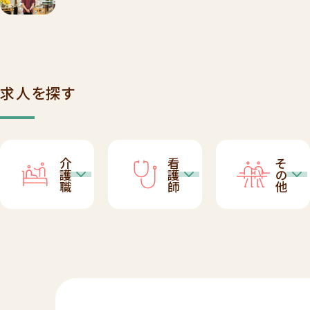
求人を探す
介
看
そ
護
護
の
職
師
他