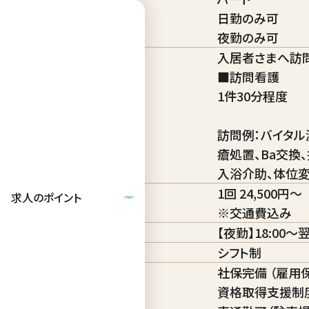
雇用形態
日勤のみ可
夜勤のみ可
入居者さまへ訪
■訪問看護
1件30分程度
仕事内容
訪問例：バイタル
瘡処置、Ba交換
入浴介助、体位変
1回 24,500円～
求人のポイント
給与
※交通費込み
勤務時間
【夜勤】18:00～翌
休日・休暇
シフト制
社保完備 （雇用
資格取得支援制