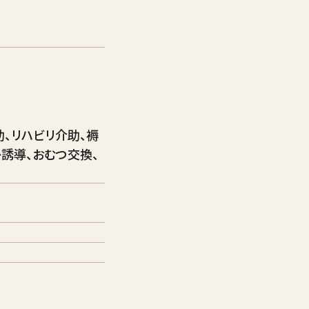
、リハビリ介助、褥
レ誘導、おむつ交換、