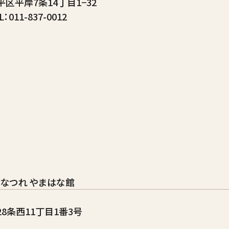
区平岸7条14丁目1−32
11-837-0012
なつれ やまはな館
8条西11丁目1番3号