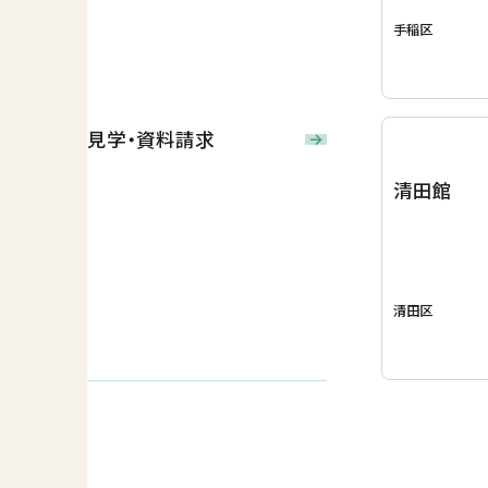
手稲区
見学・資料請求
清田館
清田区