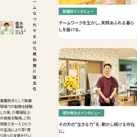
ー
ム
看護師インタビュー
な
つ
チームワークを生かし、笑顔あふれる暮ら
橋本
れ
華枝
しを届ける。
や
はしもと
はなえ
ま
は
な
館
勤
務
介
護
主
任
看護助手として医療
現場での勤務を経験
した後、介護福祉士
理学療法士インタビュー
の資格を取得。ご利
用者さま一人ひとり
その方の“生きる力”を、動かし続ける存在
の生活により深く寄
に。
り添った支援を行い