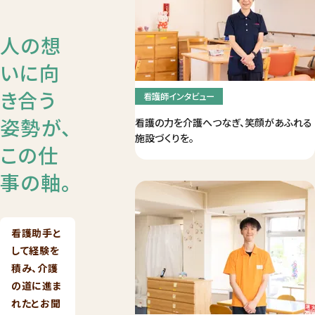
人の想
いに向
き合う
看護師インタビュー
姿勢が、
看護の力を介護へつなぎ、笑顔があふれる
施設づくりを。
この仕
事の軸。
看護助手と
して経験を
積み、介護
の道に進ま
れたとお聞