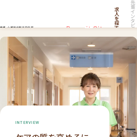
先
輩
求
イ
人
ン
を
タ
探
ビ
す
Recruit Site
看護・介護提供型共同住宅
ュ
ー
採用サイト
採
用
情
報
一
覧
INTERVIEW