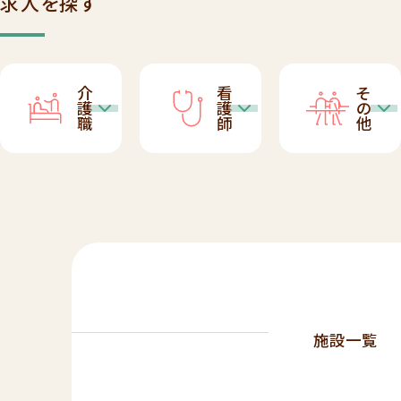
求人を探す
介
看
そ
護
護
の
職
師
他
施設一覧