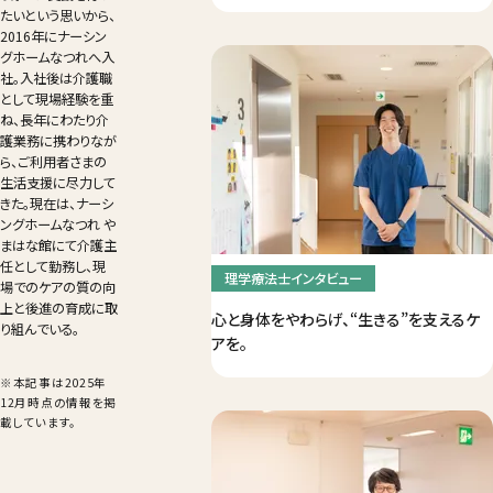
たいという思いから、
2016年にナーシン
グホームなつれへ入
社。入社後は介護職
として現場経験を重
ね、長年にわたり介
護業務に携わりなが
ら、ご利用者さまの
生活支援に尽力して
きた。現在は、ナーシ
ングホームなつれ や
まはな館にて介護主
任として勤務し、現
理学療法士インタビュー
場でのケアの質の向
上と後進の育成に取
心と身体をやわらげ、“生きる”を支えるケ
り組んでいる。
アを。
※本記事は2025年
12月時点の情報を掲
載しています。