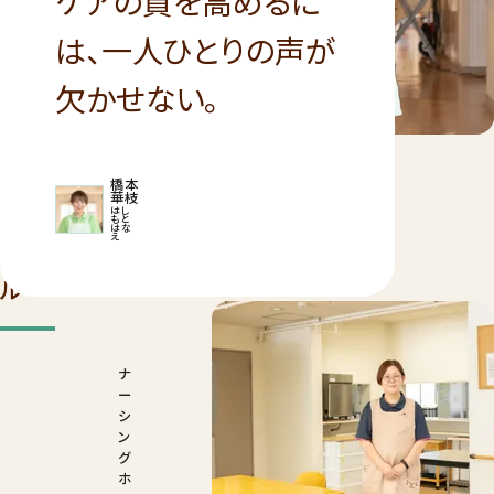
ケアの質を高めるに
は、一人ひとりの声が
欠かせない。
橋本
華枝
はし
もと
はな
え
関連記事
プロフィー
ル
ナ
ー
シ
ン
グ
ホ