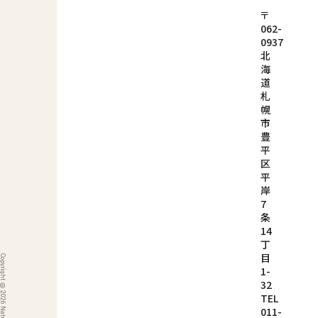
〒
062-
0937
北
海
道
札
幌
市
豊
平
区
平
岸
7
条
14
丁
目
1-
32
TEL
011-